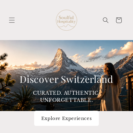
Direkt
zum
Inhalt
Warenkorb
Discover Switzerland
CURATED. AUTHENTIC.
UNFORGETTABLE.
Explore Experiences