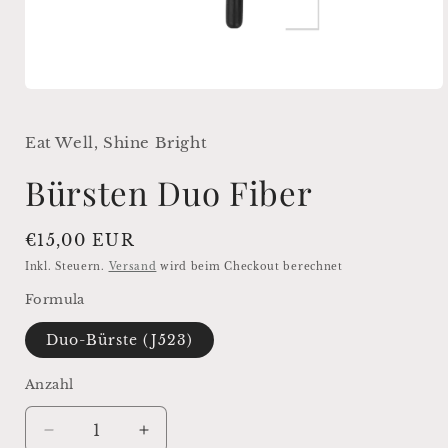
Medien
1
in
Modal
Eat Well, Shine Bright
öffnen
Bürsten Duo Fiber
Normaler
€15,00 EUR
Preis
Inkl. Steuern.
Versand
wird beim Checkout berechnet
Formula
Duo-Bürste (J523)
Anzahl
Anzahl
Verringere
Erhöhe